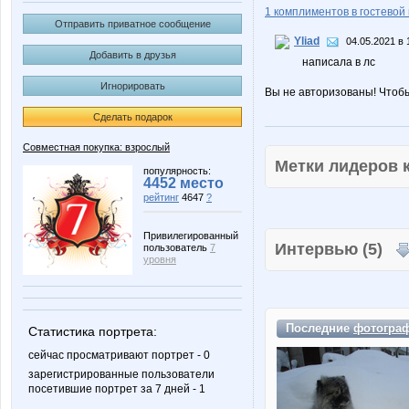
1 комплиментов в гостевой 
Отправить приватное сообщение
Yliad
04.05.2021 в 
Добавить в друзья
написала в лс
Игнорировать
Вы не авторизованы! Чтоб
Сделать подарок
Совместная покупка: взрослый
Метки лидеров
популярность:
4452 место
рейтинг
4647
?
Привилегированный
Интервью (5)
пользователь
7
уровня
Последние
фотогра
Статистика портрета:
сейчас просматривают портрет - 0
зарегистрированные пользователи
посетившие портрет за 7 дней - 1