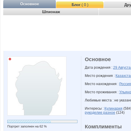
Основное
Блог
( 0 )
Др
Шпионаж
Основное
Дата рождения :
29 Август
Место рождения :
Казахста
Место нахождения :
Россия
Место проживания :
Ульяно
Любимые места : не указа
Интересы :
Кулинария
(584
рукоделие разное
(124)
Комплименты
Портрет заполнен на 62 %